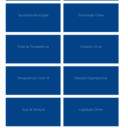
Secretarias Municipais
Transmissão Online
Portal da Transparência
Consulte o E-sic
Transparência Covid-19
Estrutura Organizacional
Guia de Serviços
Legislação Online