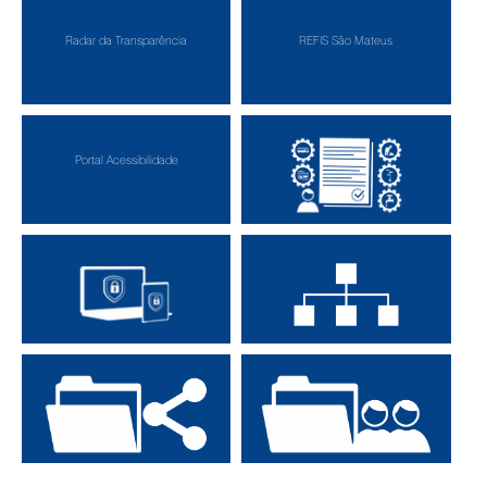
Radar da Transparência
REFIS São Mateus
Portal Acessibilidade
Carta de Serviços
Política de Privacidade
Site: Mapa Completo
Protocolo Interno
Protocolo Externo