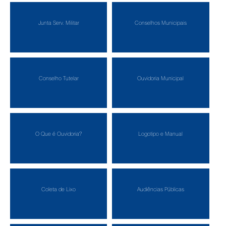
Junta Serv. Militar
Conselhos Municipais
Conselho Tutelar
Ouvidoria Municipal
O Que é Ouvidoria?
Logotipo e Manual
Coleta de Lixo
Audiências Públicas