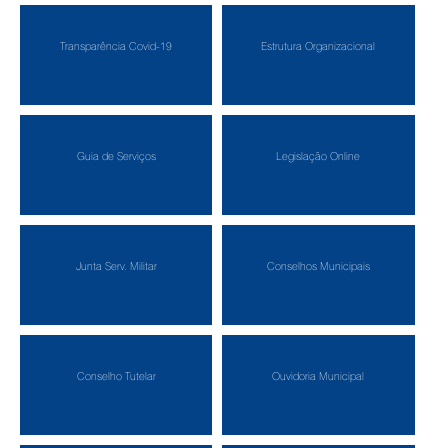
Portal da Transparência
Transparência Covid-19
Estrutura Organizacional
Guia de Serviços
Legislação Online
Junta Serv. Militar
Conselhos Municipais
Conselho Tutelar
Ouvidoria Municipal