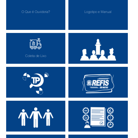
O Que é Ouvidoria?
Logotipo e Manual
Coleta de Lixo
Audiências Públicas
Radar da Transparência
REFIS São Mateus
Portal Acessibilidade
Carta de Serviços