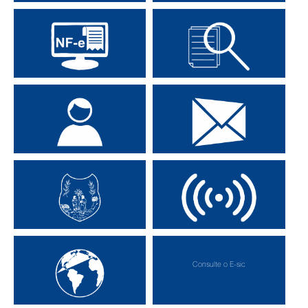
Consulte Iptu On-Line
Portal do Contribuinte
Nota Fiscal Eletrônica
Contra Cheque
Portal do Servidor
Fale com o Prefeito
Secretarias Municipais
Transmissão Online
Consulte o E-sic