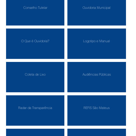
Conselho Tutelar
Ouvidoria Municipal
O Que é Ouvidoria?
Logotipo e Manual
Coleta de Lixo
Audiências Públicas
Radar da Transparência
REFIS São Mateus