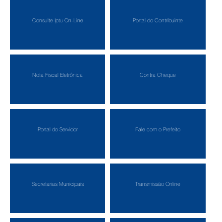
Consulte Iptu On-Line
Portal do Contribuinte
Nota Fiscal Eletrônica
Contra Cheque
Portal do Servidor
Fale com o Prefeito
Secretarias Municipais
Transmissão Online