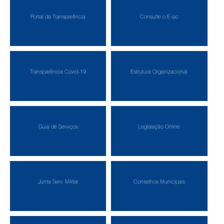
Portal da Transparência
Consulte o E-sic
Transparência Covid-19
Estrutura Organizacional
Guia de Serviços
Legislação Online
Junta Serv. Militar
Conselhos Municipais