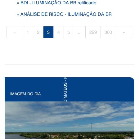
» BDI - ILUMINAÇÃO DA BR retificado
» ANÁLISE DE RISCO - ILUMINAÇÃO DA BR
«
1
2
3
4
5
...
299
300
»
IMAGEM DO DIA