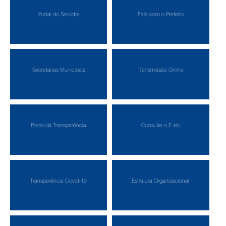
Portal do Servidor
Fale com o Prefeito
Secretarias Municipais
Transmissão Online
Portal da Transparência
Consulte o E-sic
Transparência Covid-19
Estrutura Organizacional