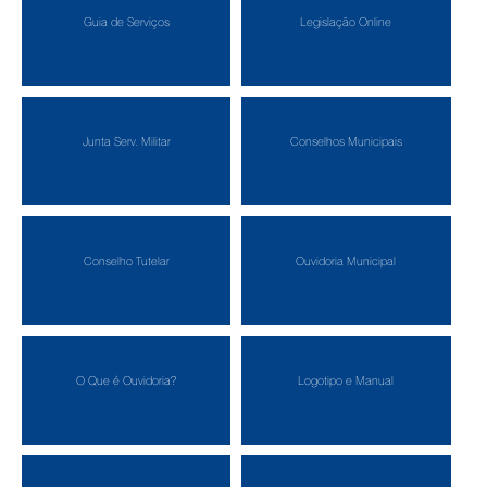
Guia de Serviços
Legislação Online
Junta Serv. Militar
Conselhos Municipais
Conselho Tutelar
Ouvidoria Municipal
O Que é Ouvidoria?
Logotipo e Manual