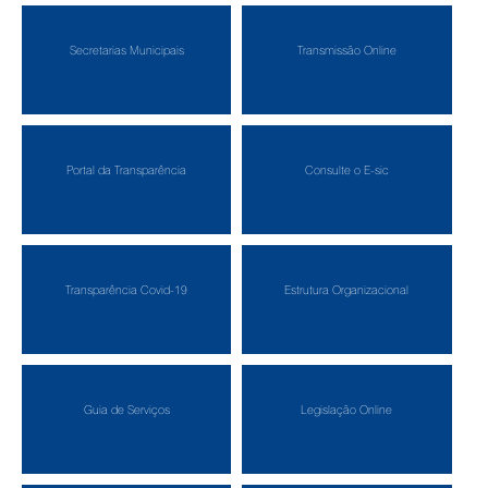
Secretarias Municipais
Transmissão Online
Portal da Transparência
Consulte o E-sic
Transparência Covid-19
Estrutura Organizacional
Guia de Serviços
Legislação Online