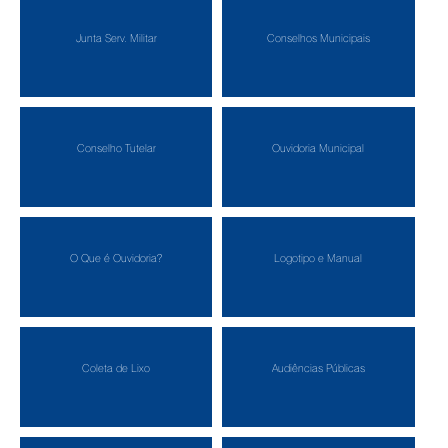
Junta Serv. Militar
Conselhos Municipais
Conselho Tutelar
Ouvidoria Municipal
O Que é Ouvidoria?
Logotipo e Manual
Coleta de Lixo
Audiências Públicas