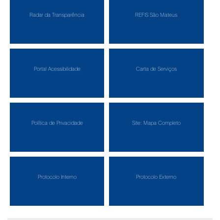
Radar da Transparência
REFIS São Mateus
Portal Acessibilidade
Carta de Serviços
Política de Privacidade
Site: Mapa Completo
Protocolo Interno
Protocolo Externo