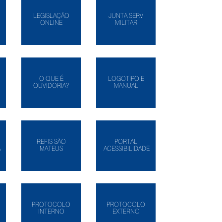
LEGISLAÇÃO
JUNTA SERV.
ONLINE
MILITAR
O QUE É
LOGOTIPO E
OUVIDORIA?
MANUAL
REFIS SÃO
PORTAL
A
MATEUS
ACESSIBILIDADE
PROTOCOLO
PROTOCOLO
INTERNO
EXTERNO