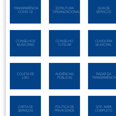
TRANSPARÊNCIA
ESTRUTURA
GUIA DE
COVID-19
ORGANIZACIONAL
SERVIÇOS
CONSELHOS
CONSELHO
OUVIDORIA
MUNICIPAIS
TUTELAR
MUNICIPAL
COLETA DE
AUDIÊNCIAS
RADAR DA
LIXO
PÚBLICAS
TRANSPARÊNCI
CARTA DE
POLÍTICA DE
SITE: MAPA
SERVIÇOS
PRIVACIDADE
COMPLETO