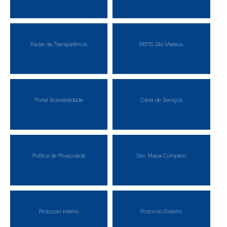
Radar da Transparência
REFIS São Mateus
Portal Acessibilidade
Carta de Serviços
Política de Privacidade
Site: Mapa Completo
Protocolo Interno
Protocolo Externo