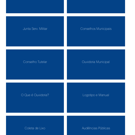
Junta Serv. Militar
Conselhos Municipais
Conselho Tutelar
Ouvidoria Municipal
O Que é Ouvidoria?
Logotipo e Manual
Coleta de Lixo
Audiências Públicas