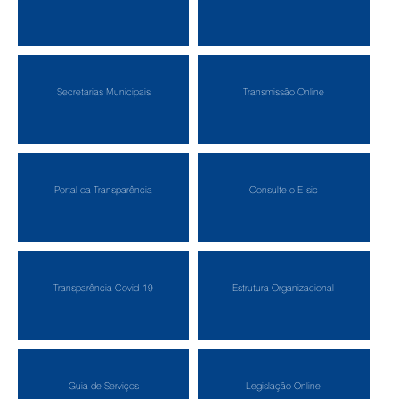
Secretarias Municipais
Transmissão Online
Portal da Transparência
Consulte o E-sic
Transparência Covid-19
Estrutura Organizacional
Guia de Serviços
Legislação Online