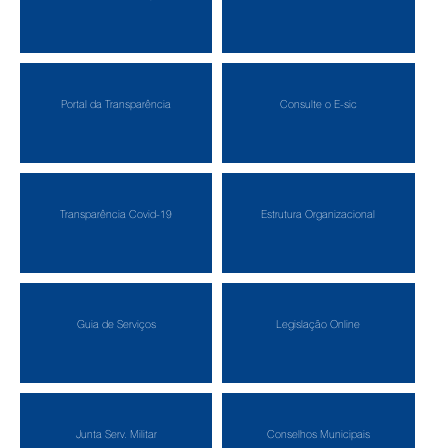
Portal da Transparência
Consulte o E-sic
Transparência Covid-19
Estrutura Organizacional
Guia de Serviços
Legislação Online
Junta Serv. Militar
Conselhos Municipais