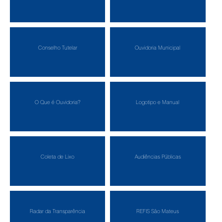
Conselho Tutelar
Ouvidoria Municipal
O Que é Ouvidoria?
Logotipo e Manual
Coleta de Lixo
Audiências Públicas
Radar da Transparência
REFIS São Mateus