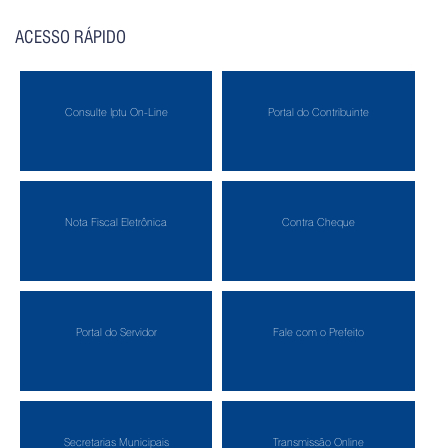
ACESSO RÁPIDO
Consulte Iptu On-Line
Portal do Contribuinte
Nota Fiscal Eletrônica
Contra Cheque
Portal do Servidor
Fale com o Prefeito
Secretarias Municipais
Transmissão Online