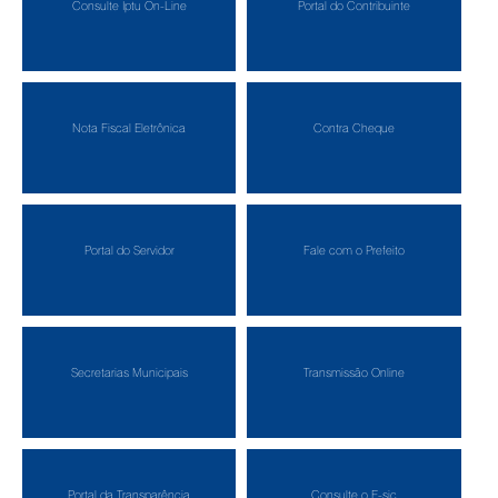
Consulte Iptu On-Line
Portal do Contribuinte
Nota Fiscal Eletrônica
Contra Cheque
Portal do Servidor
Fale com o Prefeito
Secretarias Municipais
Transmissão Online
Portal da Transparência
Consulte o E-sic