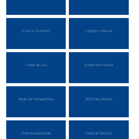
O Que é Ouvidoria?
Logotipo e Manual
Coleta de Lixo
Audiências Públicas
Radar da Transparência
REFIS São Mateus
Portal Acessibilidade
Carta de Serviços