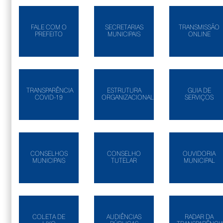
FALE COM O
SECRETARIAS
TRANSMISSÃO
PREFEITO
MUNICIPAIS
ONLINE
TRANSPARÊNCIA
ESTRUTURA
GUIA DE
COVID-19
ORGANIZACIONAL
SERVIÇOS
CONSELHOS
CONSELHO
OUVIDORIA
MUNICIPAIS
TUTELAR
MUNICIPAL
COLETA DE
AUDIÊNCIAS
RADAR DA