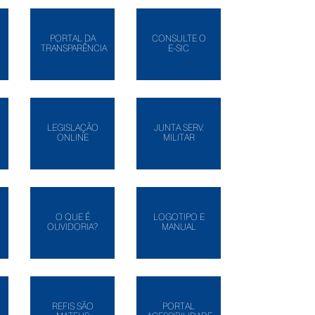
PORTAL DA
CONSULTE O
TRANSPARÊNCIA
E-SIC
LEGISLAÇÃO
JUNTA SERV.
ONLINE
MILITAR
O QUE É
LOGOTIPO E
OUVIDORIA?
MANUAL
REFIS SÃO
PORTAL