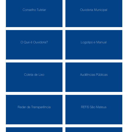
Conselho Tutelar
Ouvidoria Municipal
O Que é Ouvidoria?
Logotipo e Manual
Coleta de Lixo
Audiências Públicas
Radar da Transparência
REFIS São Mateus