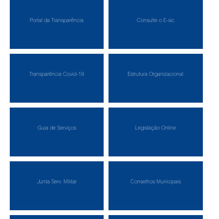
Portal da Transparência
Consulte o E-sic
Transparência Covid-19
Estrutura Organizacional
Guia de Serviços
Legislação Online
Junta Serv. Militar
Conselhos Municipais