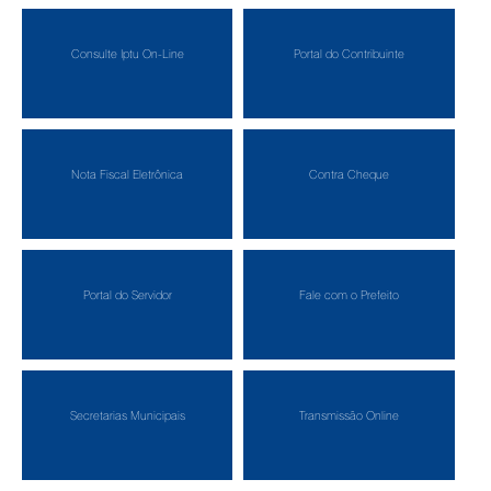
Consulte Iptu On-Line
Portal do Contribuinte
Nota Fiscal Eletrônica
Contra Cheque
Portal do Servidor
Fale com o Prefeito
Secretarias Municipais
Transmissão Online