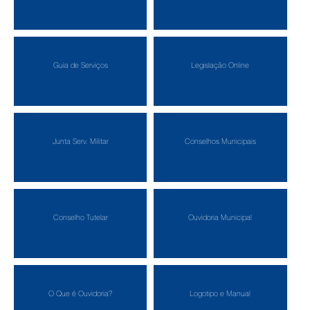
Guia de Serviços
Legislação Online
Junta Serv. Militar
Conselhos Municipais
Conselho Tutelar
Ouvidoria Municipal
O Que é Ouvidoria?
Logotipo e Manual