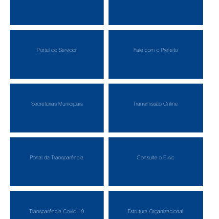
Portal do Servidor
Fale com o Prefeito
Secretarias Municipais
Transmissão Online
Portal da Transparência
Consulte o E-sic
Transparência Covid-19
Estrutura Organizacional