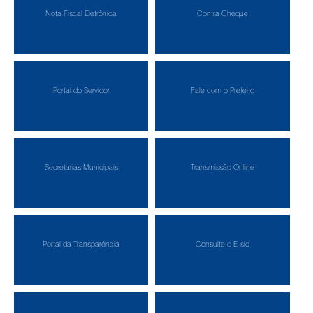
Nota Fiscal Eletrônica
Contra Cheque
Portal do Servidor
Fale com o Prefeito
Secretarias Municipais
Transmissão Online
Portal da Transparência
Consulte o E-sic