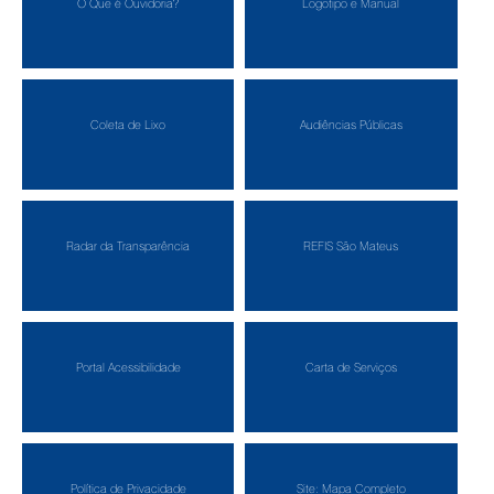
O Que é Ouvidoria?
Logotipo e Manual
Coleta de Lixo
Audiências Públicas
Radar da Transparência
REFIS São Mateus
Portal Acessibilidade
Carta de Serviços
Política de Privacidade
Site: Mapa Completo