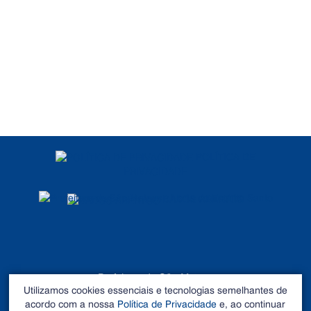
POLÍTICA DE
PRIVACIDADE
DADOS ABERTOS
Prefeitura de São Mateus
Utilizamos cookies essenciais e tecnologias semelhantes de
©2026 - Todos os direitos reservados
acordo com a nossa
Política de Privacidade
e, ao continuar
Endereço: Rua Alberto Sartório, Nº 404, Carapina - São