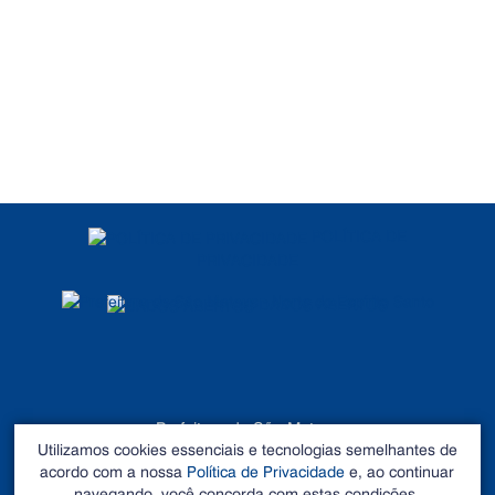
POLÍTICA DE
PRIVACIDADE
DADOS ABERTOS
Prefeitura de São Mateus
Utilizamos cookies essenciais e tecnologias semelhantes de
©2026 - Todos os direitos reservados
acordo com a nossa
Política de Privacidade
e, ao continuar
Endereço: Rua Alberto Sartório, Nº 404, Carapina - São
navegando, você concorda com estas condições.