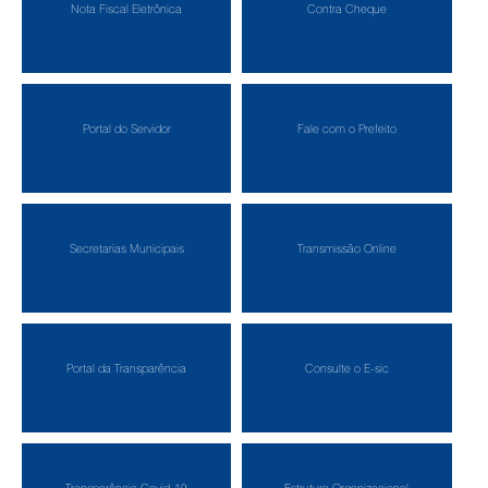
Nota Fiscal Eletrônica
Contra Cheque
Portal do Servidor
Fale com o Prefeito
Secretarias Municipais
Transmissão Online
Portal da Transparência
Consulte o E-sic
Transparência Covid-19
Estrutura Organizacional