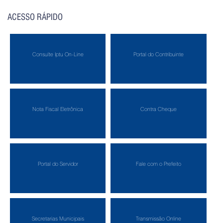
ACESSO RÁPIDO
Consulte Iptu On-Line
Portal do Contribuinte
Nota Fiscal Eletrônica
Contra Cheque
Portal do Servidor
Fale com o Prefeito
Secretarias Municipais
Transmissão Online