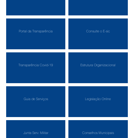
Portal da Transparência
Consulte o E-sic
Transparência Covid-19
Estrutura Organizacional
Guia de Serviços
Legislação Online
Junta Serv. Militar
Conselhos Municipais