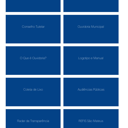
Conselho Tutelar
Ouvidoria Municipal
O Que é Ouvidoria?
Logotipo e Manual
Coleta de Lixo
Audiências Públicas
Radar da Transparência
REFIS São Mateus