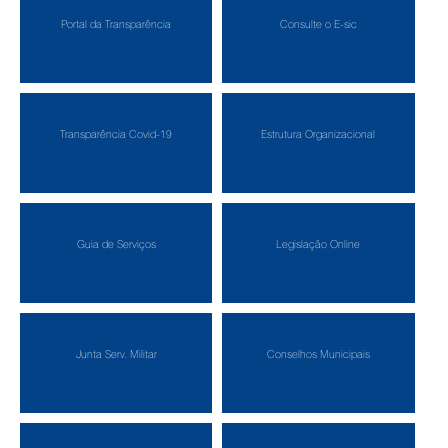
Portal da Transparência
Consulte o E-sic
Transparência Covid-19
Estrutura Organizacional
Guia de Serviços
Legislação Online
Junta Serv. Militar
Conselhos Municipais