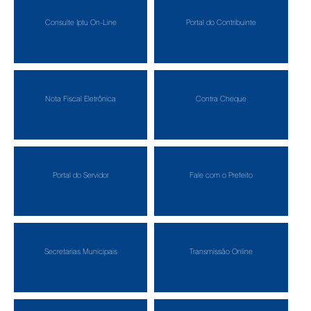
Consulte Iptu On-Line
Portal do Contribuinte
Nota Fiscal Eletrônica
Contra Cheque
Portal do Servidor
Fale com o Prefeito
Secretarias Municipais
Transmissão Online