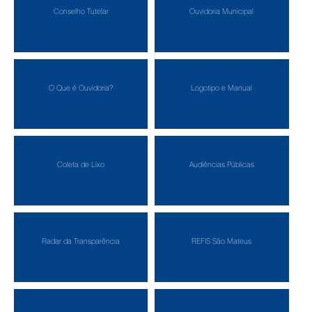
Conselho Tutelar
Ouvidoria Municipal
O Que é Ouvidoria?
Logotipo e Manual
Coleta de Lixo
Audiências Públicas
Radar da Transparência
REFIS São Mateus