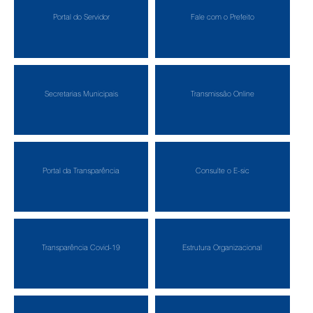
Portal do Servidor
Fale com o Prefeito
Secretarias Municipais
Transmissão Online
Portal da Transparência
Consulte o E-sic
Transparência Covid-19
Estrutura Organizacional