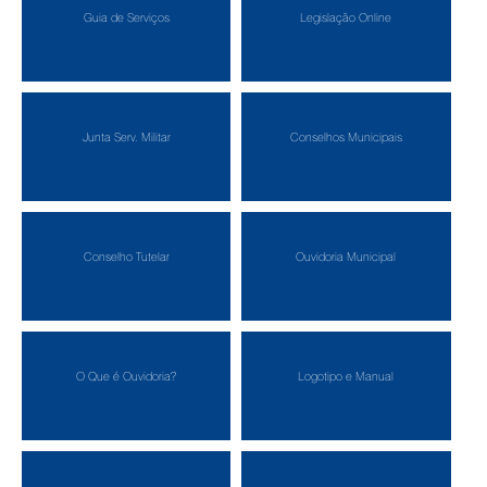
Guia de Serviços
Legislação Online
Junta Serv. Militar
Conselhos Municipais
Conselho Tutelar
Ouvidoria Municipal
O Que é Ouvidoria?
Logotipo e Manual