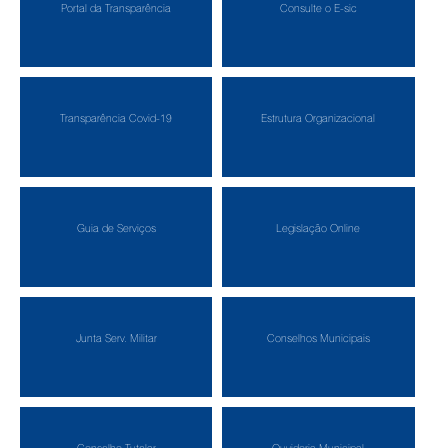
Portal da Transparência
Consulte o E-sic
Transparência Covid-19
Estrutura Organizacional
Guia de Serviços
Legislação Online
Junta Serv. Militar
Conselhos Municipais
Conselho Tutelar
Ouvidoria Municipal