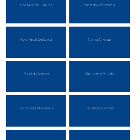
Consulte Iptu On-Line
Portal do Contribuinte
Nota Fiscal Eletrônica
Contra Cheque
Portal do Servidor
Fale com o Prefeito
Secretarias Municipais
Transmissão Online