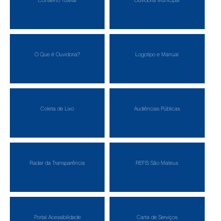
O Que é Ouvidoria?
Logotipo e Manual
Coleta de Lixo
Audiências Públicas
Radar da Transparência
REFIS São Mateus
Portal Acessibilidade
Carta de Serviços