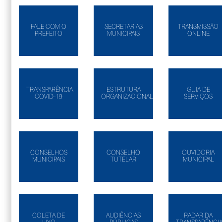
FALE COM O
SECRETARIAS
TRANSMISSÃO
PREFEITO
MUNICIPAIS
ONLINE
TRANSPARÊNCIA
ESTRUTURA
GUIA DE
COVID-19
ORGANIZACIONAL
SERVIÇOS
CONSELHOS
CONSELHO
OUVIDORIA
MUNICIPAIS
TUTELAR
MUNICIPAL
COLETA DE
AUDIÊNCIAS
RADAR DA