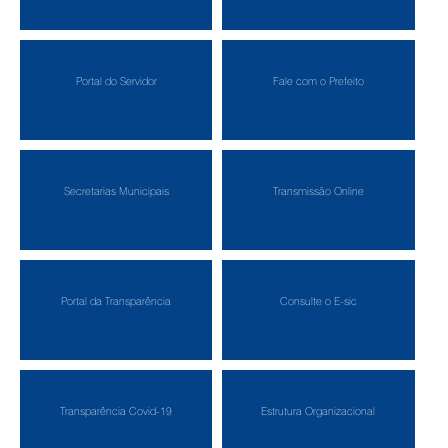
Portal do Servidor
Fale com o Prefeito
Secretarias Municipais
Transmissão Online
Portal da Transparência
Consulte o E-sic
Transparência Covid-19
Estrutura Organizacional