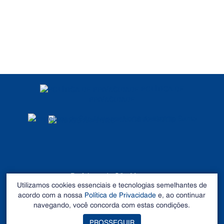
POLÍTICA DE
PRIVACIDADE
DADOS ABERTOS
Prefeitura de São Mateus
Utilizamos cookies essenciais e tecnologias semelhantes de
©2026 - Todos os direitos reservados
acordo com a nossa
Política de Privacidade
e, ao continuar
Endereço: Rua Alberto Sartório, Nº 404, Carapina - São
navegando, você concorda com estas condições.
Mateus – ES CEP 29.933-060. Tel: 27 3195-0100
PROSSEGUIR