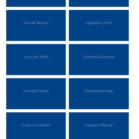
Guia de Serviços
Legislação Online
Junta Serv. Militar
Conselhos Municipais
Conselho Tutelar
Ouvidoria Municipal
O Que é Ouvidoria?
Logotipo e Manual