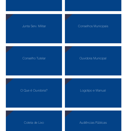
Junta Serv. Militar
Conselhos Municipais
Conselho Tutelar
Ouvidoria Municipal
O Que é Ouvidoria?
Logotipo e Manual
Coleta de Lixo
Audiências Públicas