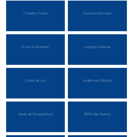
Conselho Tutelar
Ouvidoria Municipal
O Que é Ouvidoria?
Logotipo e Manual
Coleta de Lixo
Audiências Públicas
Radar da Transparência
REFIS São Mateus