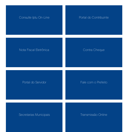
Consulte Iptu On-Line
Portal do Contribuinte
Nota Fiscal Eletrônica
Contra Cheque
Portal do Servidor
Fale com o Prefeito
Secretarias Municipais
Transmissão Online