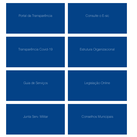
Portal da Transparência
Consulte o E-sic
Transparência Covid-19
Estrutura Organizacional
Guia de Serviços
Legislação Online
Junta Serv. Militar
Conselhos Municipais