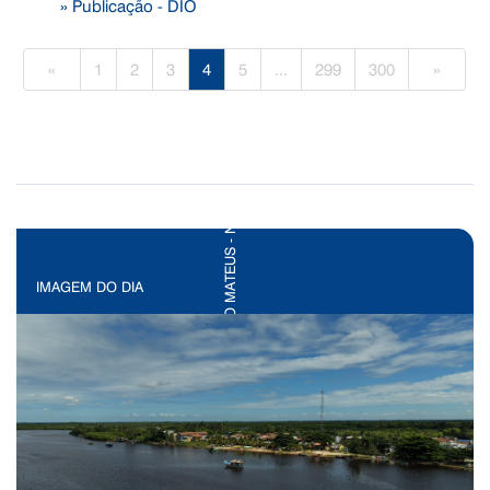
» Publicação - DIO
«
1
2
3
4
5
...
299
300
»
IMAGEM DO DIA