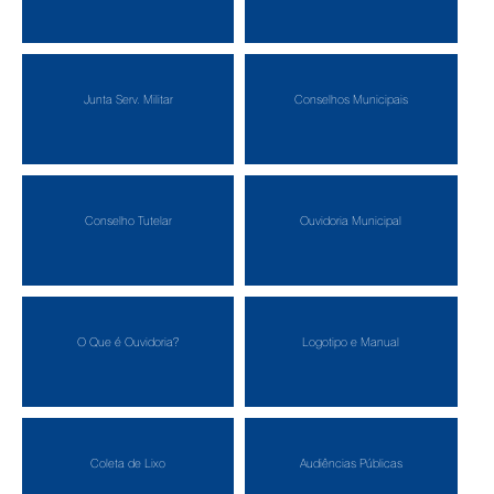
Junta Serv. Militar
Conselhos Municipais
Conselho Tutelar
Ouvidoria Municipal
O Que é Ouvidoria?
Logotipo e Manual
Coleta de Lixo
Audiências Públicas