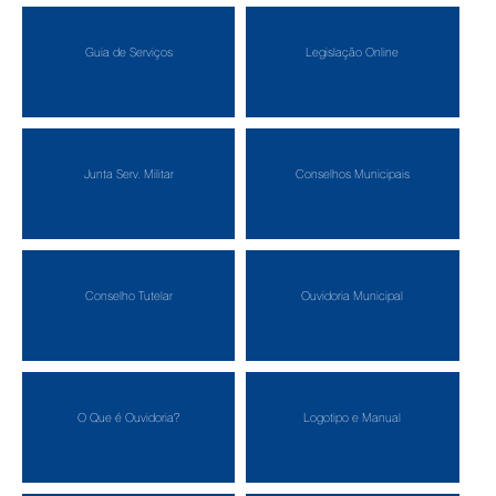
Guia de Serviços
Legislação Online
Junta Serv. Militar
Conselhos Municipais
Conselho Tutelar
Ouvidoria Municipal
O Que é Ouvidoria?
Logotipo e Manual