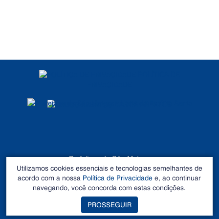
POLÍTICA DE
PRIVACIDADE
DADOS ABERTOS
Prefeitura de São Mateus
Utilizamos cookies essenciais e tecnologias semelhantes de
©2026 - Todos os direitos reservados
acordo com a nossa
Política de Privacidade
e, ao continuar
Endereço: Rua Alberto Sartório, Nº 404, Carapina - São
navegando, você concorda com estas condições.
Mateus – ES CEP 29.933-060. Tel: 27 3195-0100
PROSSEGUIR