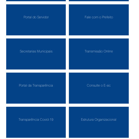
Portal do Servidor
Fale com o Prefeito
Secretarias Municipais
Transmissão Online
Portal da Transparência
Consulte o E-sic
Transparência Covid-19
Estrutura Organizacional