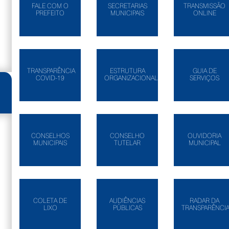
FALE COM O
SECRETARIAS
TRANSMISSÃO
PREFEITO
MUNICIPAIS
ONLINE
TRANSPARÊNCIA
ESTRUTURA
GUIA DE
COVID-19
ORGANIZACIONAL
SERVIÇOS
CONSELHOS
CONSELHO
OUVIDORIA
MUNICIPAIS
TUTELAR
MUNICIPAL
COLETA DE
AUDIÊNCIAS
RADAR DA
LIXO
PÚBLICAS
TRANSPARÊNCI