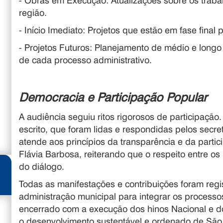
- Obras em Execução: Atualizações sobre os traba
região.
- Início Imediato: Projetos que estão em fase final
- Projetos Futuros: Planejamento de médio e longo
de cada processo administrativo.
Democracia e Participação Popular
A audiência seguiu ritos rigorosos de participaçã
escrito, que foram lidas e respondidas pelos secret
atende aos princípios da transparência e da partic
Flávia Barbosa, reiterando que o respeito entre os
do diálogo.
Todas as manifestações e contribuições foram regi
administração municipal para integrar os processos
encerrado com a execução dos hinos Nacional e d
o desenvolvimento sustentável e ordenado de São