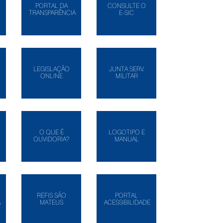
PORTAL DA
CONSULTE O
TRANSPARÊNCIA
E-SIC
LEGISLAÇÃO
JUNTA SERV.
ONLINE
MILITAR
O QUE É
LOGOTIPO E
OUVIDORIA?
MANUAL
REFIS SÃO
PORTAL
A
MATEUS
ACESSIBILIDADE