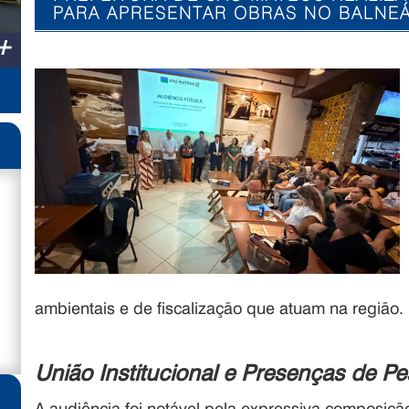
PARA APRESENTAR OBRAS NO BALNEÁ
+
ambientais e de fiscalização que atuam na região
União Institucional e Presenças de P
A audiência foi notável pela expressiva composiçã