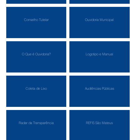
Conselho Tutelar
Ouvidoria Municipal
O Que é Ouvidoria?
Logotipo e Manual
Coleta de Lixo
Audiências Públicas
Radar da Transparência
REFIS São Mateus