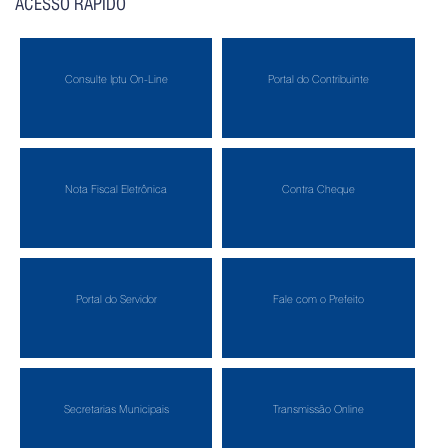
ACESSO RÁPIDO
Consulte Iptu On-Line
Portal do Contribuinte
Nota Fiscal Eletrônica
Contra Cheque
Portal do Servidor
Fale com o Prefeito
Secretarias Municipais
Transmissão Online