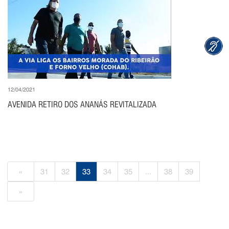
12/04/2021
AVENIDA RETIRO DOS ANANÁS REVITALIZADA
«
31
32
33
34
35
...
38
39
»