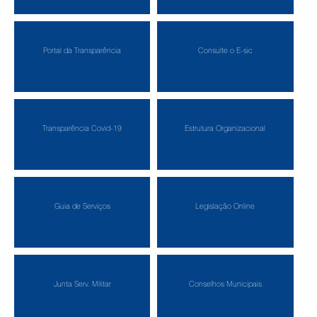
Portal da Transparência
Consulte o E-sic
Transparência Covid-19
Estrutura Organizacional
Guia de Serviços
Legislação Online
Junta Serv. Militar
Conselhos Municipais