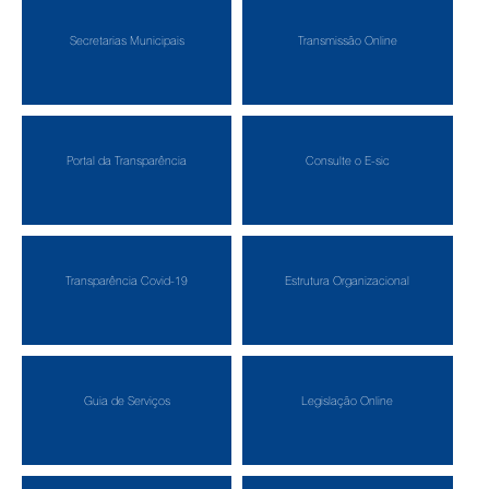
Secretarias Municipais
Transmissão Online
Portal da Transparência
Consulte o E-sic
Transparência Covid-19
Estrutura Organizacional
Guia de Serviços
Legislação Online