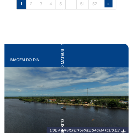
1
2
3
4
5
...
51
52
»
IMAGEM DO DIA
+
USE A @PREFEITURADESAOMATEUS.ES