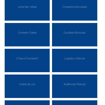
Junta Serv. Militar
Conselhos Municipais
Conselho Tutelar
Ouvidoria Municipal
O Que é Ouvidoria?
Logotipo e Manual
Coleta de Lixo
Audiências Públicas