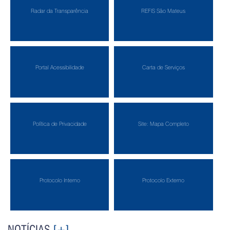
Radar da Transparência
REFIS São Mateus
Portal Acessibilidade
Carta de Serviços
Política de Privacidade
Site: Mapa Completo
Protocolo Interno
Protocolo Externo
NOTÍCIAS
[+]