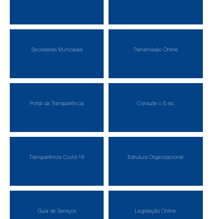
Secretarias Municipais
Transmissão Online
Portal da Transparência
Consulte o E-sic
Transparência Covid-19
Estrutura Organizacional
Guia de Serviços
Legislação Online