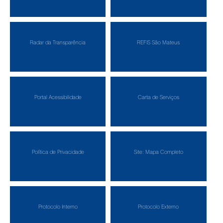
Radar da Transparência
REFIS São Mateus
Portal Acessibilidade
Carta de Serviços
Política de Privacidade
Site: Mapa Completo
Protocolo Interno
Protocolo Externo