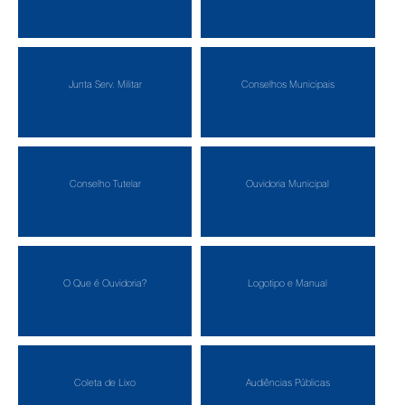
Junta Serv. Militar
Conselhos Municipais
Conselho Tutelar
Ouvidoria Municipal
O Que é Ouvidoria?
Logotipo e Manual
Coleta de Lixo
Audiências Públicas