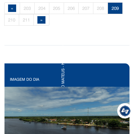
«
203
204
205
206
207
208
209
210
211
»
IMAGEM DO DIA